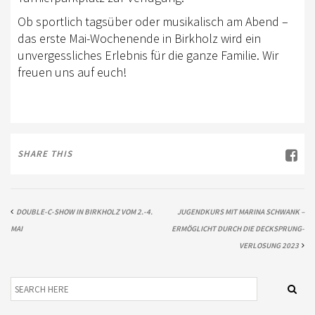
AUS- UND FORTBILDUNG
Ob sportlich tagsüber oder musikalisch am Abend –
WESTERN-REITABZEICHEN
das erste Mai-Wochenende in Birkholz wird ein
unvergessliches Erlebnis für die ganze Familie. Wir
TRAINERAUSBILDUNG
freuen uns auf euch!
AUSBILDUNG TURNIERFACHLEUTE
EWU-SHOP
LOGIN
SHARE THIS
DOUBLE-C-SHOW IN BIRKHOLZ VOM 2.-4.
JUGENDKURS MIT MARINA SCHWANK –
MAI
ERMÖGLICHT DURCH DIE DECKSPRUNG-
VERLOSUNG 2023