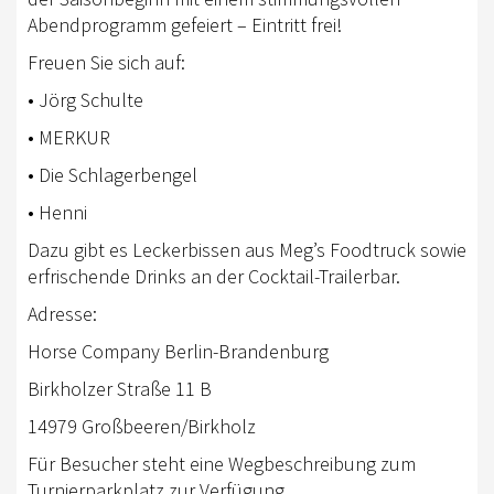
EWU BERLIN-BRANDENBURG
Abendprogramm gefeiert – Eintritt frei!
VORSTAND B/BB
Freuen Sie sich auf:
JUGEND
• Jörg Schulte
• MERKUR
KIDS CLUB
• Die Schlagerbengel
AUSSCHREIBUNGEN
• Henni
MITGLIED WERDEN
Dazu gibt es Leckerbissen aus Meg’s Foodtruck sowie
KONTAKT
erfrischende Drinks an der Cocktail-Trailerbar.
Adresse:
IMPRESSUM
Horse Company Berlin-Brandenburg
DATENSCHUTZ
Birkholzer Straße 11 B
SATZUNG/RECHTSORDNUNG
14979 Großbeeren/Birkholz
SPONSOR WERDEN
Für Besucher steht eine Wegbeschreibung zum
Turnierparkplatz zur Verfügung.