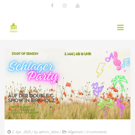
AKTUELLES
EWU NEWS
TERMINE
KURSÜBERSICHT 2026 – EWU BERLIN-
BRANDENBURG
WESTERNREITER ONLINE
WESTERNREITEN
2. Apr.. 2025
/ by
admin_bbra
/
Allgemein
/
0 comments