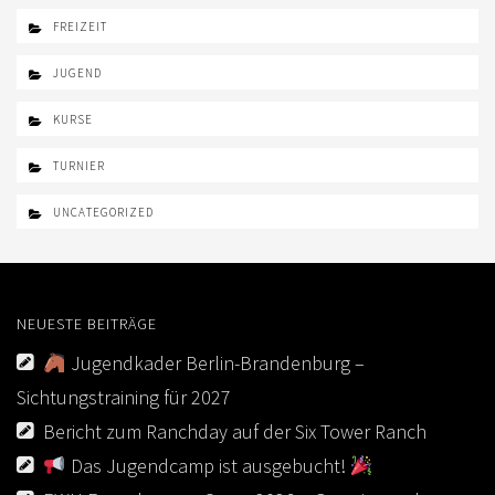
FREIZEIT
JUGEND
KURSE
TURNIER
UNCATEGORIZED
NEUESTE BEITRÄGE
Jugendkader Berlin-Brandenburg –
Sichtungstraining für 2027
Bericht zum Ranchday auf der Six Tower Ranch
Das Jugendcamp ist ausgebucht!