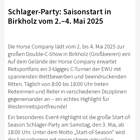
TURNIERSPORT
Schlager-Party: Saisonstart in
KADER
Birkholz vom 2.–4. Mai 2025
JUGENDKADER
ERWACHSENENKADER
Die Horse Company lädt vom 2. bis 4. Mai 2025 zur
JUNGPFERDEPROGRAMM
großen Double-C-Show in Birkholz (Großbeeren) ein!
Auf dem Gelände der Horse Company erwartet
BERLIN/BRANDENBURG TROPHY
Reitsportfans ein 3-tägiges C-Turnier der EWU mit
spannenden Wettbewerben und beeindruckenden
GERMAN OPEN
Ritten. Täglich von 8:00 bis 18:00 Uhr treten
TURNIERFACHLEUTE
Reiterinnen und Reiter in verschiedenen Disziplinen
gegeneinander an – ein echtes Highlight für
FREIZEIT
Westernreitsportfreunde!
TRAINERVERZEICHNIS
Ein besonderes Event-Highlight ist die große Start-of-
Season Schlager-Party am Samstag, den 3. Mai, ab
LEHRVIDEOS
18:00 Uhr. Unter dem Motto „Start-of-Season“ wird
der Saisonbeginn mit einem stimmungsvollen