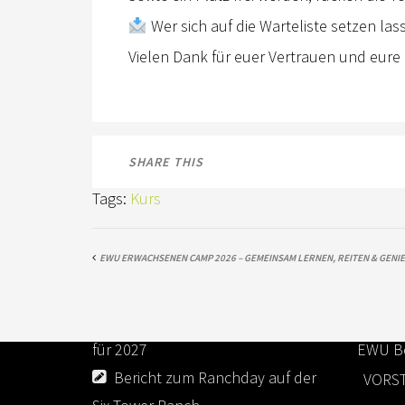
Wer sich auf die Warteliste setzen la
Vielen Dank für euer Vertrauen und eure
SHARE THIS
Tags:
Kurs
NEUESTE BEITRÄGE
LINKS
EWU ERWACHSENEN CAMP 2026 – GEMEINSAM LERNEN, REITEN & GENIE
Jugendkader Berlin-
HOME
Brandenburg – Sichtungstraining
NEWS
für 2027
EWU Be
Bericht zum Ranchday auf der
VORS