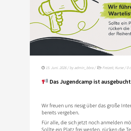
15. Juni. 2026
/ by
admin_bbra
/
Freizeit
,
Kurse
/
0 
Das Jugendcamp ist ausgebuch
Wir freuen uns riesig über das große Inte
bereits vergeben.
Für alle, die sich jetzt noch anmelden mö
Sollte ein Platz frei werden, rücken die