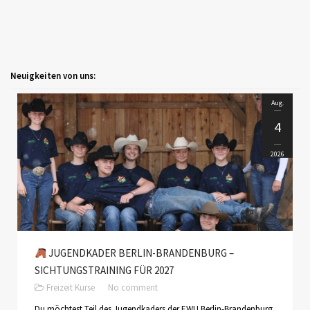
AUS- UND FORTBILDUNG
WESTERN-REITABZEICHEN
TRAINERAUSBILDUNG
Neuigkeiten von uns:
AUSBILDUNG TURNIERFACHLEUTE
Aug.
EWU-SHOP
4
LOGIN
2026
JUGENDKADER BERLIN-BRANDENBURG –
SICHTUNGSTRAINING FÜR 2027
Freizeit
Kurse
No comment
Du möchtest Teil des Jugendkaders der EWU Berlin-Brandenburg