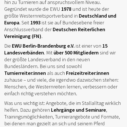
TURNIERSPORT
hin zu Turnieren auf anspruchsvollem Niveau.
Gegründet wurde die EWU
1978
und ist heute der
KADER
größte Westernreitsportverband in
Deutschland und
Europa
. Seit
1993
ist sie auf Bundesebene freier
JUGENDKADER
Anschlussverband der
Deutschen Reiterlichen
ERWACHSENENKADER
Vereinigung (FN)
.
Die
EWU Berlin-Brandenburg e.V.
ist einer von
15
JUNGPFERDEPROGRAMM
Landesverbänden
. Mit
über 500 Mitgliedern
sind wir
BERLIN/BRANDENBURG TROPHY
der größte Landesverband in den neuen
Bundesländern. Bei uns sind sowohl
GERMAN OPEN
Turnierreiter:innen
als auch
Freizeitreiter:innen
zuhause – und viele, die irgendwo dazwischen stehen:
TURNIERFACHLEUTE
Menschen, die Westernreiten lernen, verbessern oder
einfach richtig verstehen möchten.
FREIZEIT
Was uns wichtig ist: Angebote, die im Stallalltag wirklich
TRAINERVERZEICHNIS
helfen. Dazu gehören
Lehrgänge und Seminare
,
Trainingsmöglichkeiten, Turnierangebote und Formate,
LEHRVIDEOS
bei denen man gezielt an sich und seinem Pferd