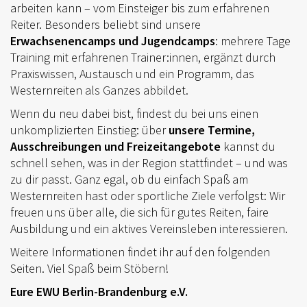
EWU BERLIN-BRANDENBURG
arbeiten kann – vom Einsteiger bis zum erfahrenen
Reiter. Besonders beliebt sind unsere
VORSTAND B/BB
Erwachsenencamps und Jugendcamps
: mehrere Tage
Training mit erfahrenen Trainer:innen, ergänzt durch
JUGEND
Praxiswissen, Austausch und ein Programm, das
KIDS CLUB
Westernreiten als Ganzes abbildet.
Wenn du neu dabei bist, findest du bei uns einen
AUSSCHREIBUNGEN
unkomplizierten Einstieg: über
unsere Termine,
MITGLIED WERDEN
Ausschreibungen und Freizeitangebote
kannst du
schnell sehen, was in der Region stattfindet – und was
KONTAKT
zu dir passt. Ganz egal, ob du einfach Spaß am
Westernreiten hast oder sportliche Ziele verfolgst: Wir
IMPRESSUM
freuen uns über alle, die sich für gutes Reiten, faire
DATENSCHUTZ
Ausbildung und ein aktives Vereinsleben interessieren.
Weitere Informationen findet ihr auf den folgenden
SATZUNG/RECHTSORDNUNG
Seiten. Viel Spaß beim Stöbern!
SPONSOR WERDEN
Eure EWU Berlin-Brandenburg e.V.