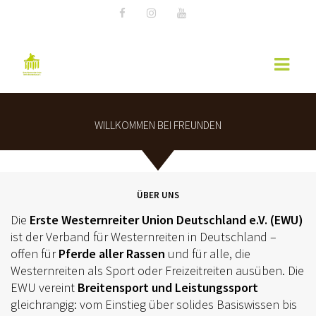
WILLKOMMEN BEI FREUNDEN
AKTUELLES
EWU NEWS
TERMINE
ÜBER UNS
KURSÜBERSICHT 2026 – EWU BERLIN-
Die
Erste Westernreiter Union Deutschland e.V. (EWU)
BRANDENBURG
ist der Verband für Westernreiten in Deutschland –
offen für
Pferde aller Rassen
und für alle, die
WESTERNREITER ONLINE
Westernreiten als Sport oder Freizeitreiten ausüben. Die
EWU vereint
Breitensport und Leistungssport
WESTERNREITEN
gleichrangig: vom Einstieg über solides Basiswissen bis