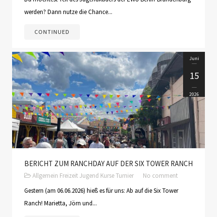
werden? Dann nutze die Chance...
CONTINUED
Juni
15
2026
BERICHT ZUM RANCHDAY AUF DER SIX TOWER RANCH
Allgemein
Freizeit
Jugend
Kurse
Turnier
No comment
Gestern (am 06.06.2026) hieß es für uns: Ab auf die Six Tower
Ranch! Marietta, Jörn und...