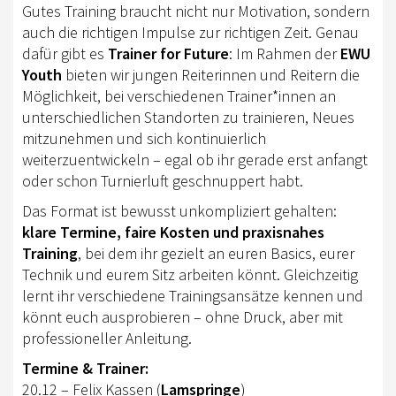
EWU BERLIN-BRANDENBURG
Gutes Training braucht nicht nur Motivation, sondern
auch die richtigen Impulse zur richtigen Zeit. Genau
VORSTAND B/BB
dafür gibt es
Trainer for Future
: Im Rahmen der
EWU
Youth
bieten wir jungen Reiterinnen und Reitern die
JUGEND
Möglichkeit, bei verschiedenen Trainer*innen an
KIDS CLUB
unterschiedlichen Standorten zu trainieren, Neues
mitzunehmen und sich kontinuierlich
AUSSCHREIBUNGEN
weiterzuentwickeln – egal ob ihr gerade erst anfangt
oder schon Turnierluft geschnuppert habt.
MITGLIED WERDEN
Das Format ist bewusst unkompliziert gehalten:
KONTAKT
klare Termine, faire Kosten und praxisnahes
Training
, bei dem ihr gezielt an euren Basics, eurer
IMPRESSUM
Technik und eurem Sitz arbeiten könnt. Gleichzeitig
DATENSCHUTZ
lernt ihr verschiedene Trainingsansätze kennen und
könnt euch ausprobieren – ohne Druck, aber mit
SATZUNG/RECHTSORDNUNG
professioneller Anleitung.
SPONSOR WERDEN
Termine & Trainer:
20.12 – Felix Kassen (
Lamspringe
)