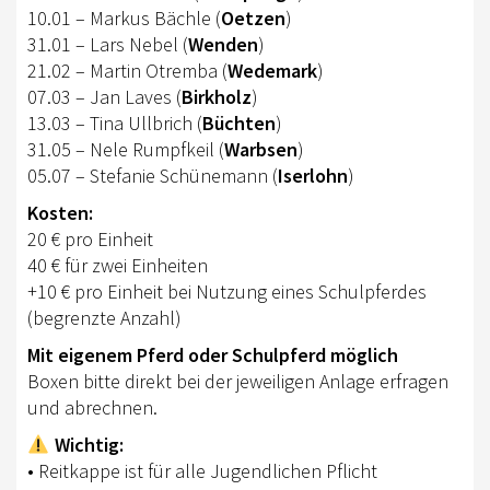
AUS- UND FORTBILDUNG
10.01 – Markus Bächle (
Oetzen
)
31.01 – Lars Nebel (
Wenden
)
WESTERN-REITABZEICHEN
21.02 – Martin Otremba (
Wedemark
)
07.03 – Jan Laves (
Birkholz
)
TRAINERAUSBILDUNG
13.03 – Tina Ullbrich (
Büchten
)
AUSBILDUNG TURNIERFACHLEUTE
31.05 – Nele Rumpfkeil (
Warbsen
)
05.07 – Stefanie Schünemann (
Iserlohn
)
EWU-SHOP
Kosten:
LOGIN
20 € pro Einheit
40 € für zwei Einheiten
+10 € pro Einheit bei Nutzung eines Schulpferdes
(begrenzte Anzahl)
Mit eigenem Pferd oder Schulpferd möglich
Boxen bitte direkt bei der jeweiligen Anlage erfragen
und abrechnen.
Wichtig:
• Reitkappe ist für alle Jugendlichen Pflicht