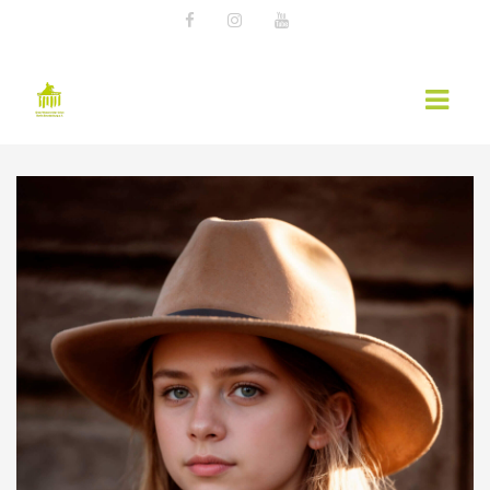
AKTUELLES
EWU NEWS
TERMINE
KURSÜBERSICHT 2026 – EWU BERLIN-
BRANDENBURG
WESTERNREITER ONLINE
WESTERNREITEN