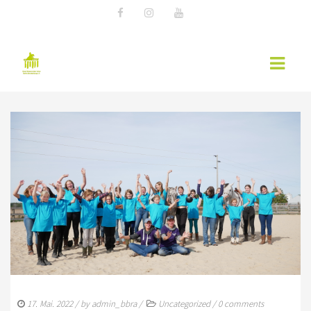
AKTUELLES
EWU NEWS
TERMINE
KURSÜBERSICHT 2026 – EWU BERLIN-
BRANDENBURG
WESTERNREITER ONLINE
WESTERNREITEN
17. Mai. 2022
/ by
admin_bbra
/
Uncategorized
/
0 comments