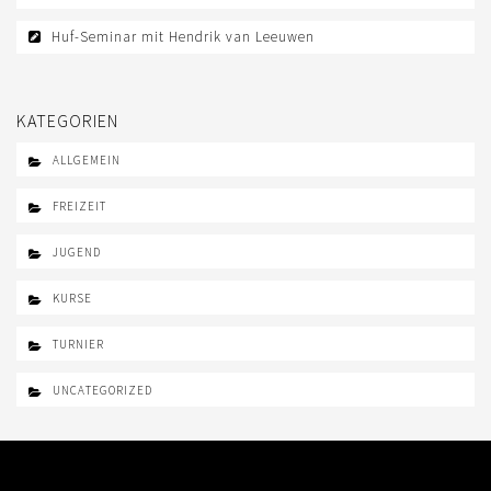
AUS- UND FORTBILDUNG
Huf-Seminar mit Hendrik van Leeuwen
WESTERN-REITABZEICHEN
TRAINERAUSBILDUNG
KATEGORIEN
AUSBILDUNG TURNIERFACHLEUTE
ALLGEMEIN
EWU-SHOP
FREIZEIT
LOGIN
JUGEND
KURSE
TURNIER
UNCATEGORIZED