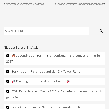
EWU BERLIN-BRANDENBURG
ÖFFENTLICHE ENTSCHULDIGUNG
1. ZWISCHENSTAND JUNGPFERDE-TROPHY
VORSTAND B/BB
JUGEND
KIDS CLUB
AUSSCHREIBUNGEN
NEUESTE BEITRÄGE
MITGLIED WERDEN
Jugendkader Berlin-Brandenburg – Sichtungstraining für
KONTAKT
2027
IMPRESSUM
Bericht zum Ranchday auf der Six Tower Ranch
DATENSCHUTZ
Das Jugendcamp ist ausgebucht!
SATZUNG/RECHTSORDNUNG
EWU Erwachsenen Camp 2026 – Gemeinsam lernen, reiten &
genießen
SPONSOR WERDEN
Trail-Kurs mit Anna Naumann (ehemals Gürlich)