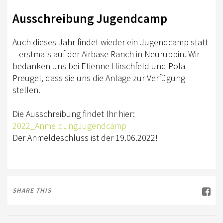
TURNIERSPORT
Ausschreibung Jugendcamp
KADER
JUGENDKADER
Auch dieses Jahr findet wieder ein Jugendcamp statt
– erstmals auf der Airbase Ranch in Neuruppin. Wir
ERWACHSENENKADER
bedanken uns bei Etienne Hirschfeld und Pola
Preugel, dass sie uns die Anlage zur Verfügung
JUNGPFERDEPROGRAMM
stellen.
BERLIN/BRANDENBURG TROPHY
Die Ausschreibung findet Ihr hier:
GERMAN OPEN
2022_AnmeldungJugendcamp
Der Anmeldeschluss ist der 19.06.2022!
TURNIERFACHLEUTE
FREIZEIT
TRAINERVERZEICHNIS
SHARE THIS
LEHRVIDEOS