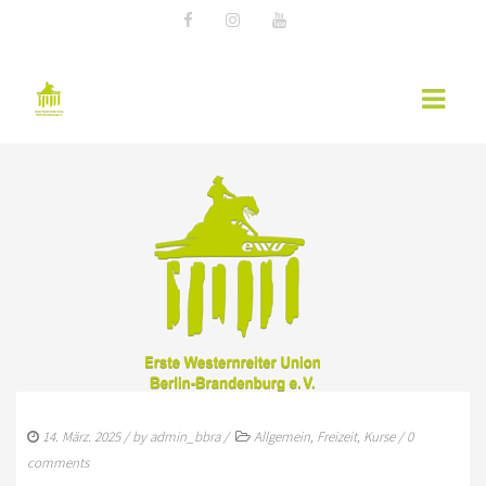
AKTUELLES
EWU NEWS
TERMINE
KURSÜBERSICHT 2026 – EWU BERLIN-
BRANDENBURG
WESTERNREITER ONLINE
14. März. 2025
/ by
admin_bbra
/
Allgemein
,
Freizeit
,
Kurse
/
0
WESTERNREITEN
comments