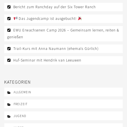
AUS- UND FORTBILDUNG
Bericht zum Ranchday auf der Six Tower Ranch
WESTERN-REITABZEICHEN
Das Jugendcamp ist ausgebucht!
TRAINERAUSBILDUNG
EWU Erwachsenen Camp 2026 – Gemeinsam lernen, reiten &
AUSBILDUNG TURNIERFACHLEUTE
genießen
EWU-SHOP
Trail-Kurs mit Anna Naumann (ehemals Gürlich)
LOGIN
Huf-Seminar mit Hendrik van Leeuwen
KATEGORIEN
ALLGEMEIN
FREIZEIT
JUGEND