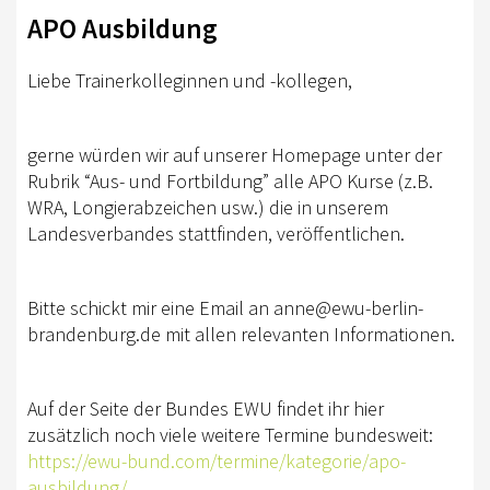
TURNIERSPORT
APO Ausbildung
KADER
Liebe Trainerkolleginnen und -kollegen,
JUGENDKADER
ERWACHSENENKADER
gerne würden wir auf unserer Homepage unter der
Rubrik “Aus- und Fortbildung” alle APO Kurse (z.B.
JUNGPFERDEPROGRAMM
WRA, Longierabzeichen usw.) die in unserem
BERLIN/BRANDENBURG TROPHY
Landesverbandes stattfinden, veröffentlichen.
GERMAN OPEN
Bitte schickt mir eine Email an anne@ewu-berlin-
TURNIERFACHLEUTE
brandenburg.de mit allen relevanten Informationen.
FREIZEIT
TRAINERVERZEICHNIS
Auf der Seite der Bundes EWU findet ihr hier
zusätzlich noch viele weitere Termine bundesweit:
LEHRVIDEOS
https://ewu-bund.com/termine/kategorie/apo-
ausbildung/