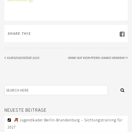
EWU BERLIN-BRANDENBURG
VORSTAND B/BB
JUGEND
SHARE THIS
KIDS CLUB
AUSSCHREIBUNGEN
KURSZUSCHÜSSE 2025
OHNE HUF KEIN PFERD: DANKE HENDRIK!
MITGLIED WERDEN
KONTAKT
IMPRESSUM
DATENSCHUTZ
SATZUNG/RECHTSORDNUNG
NEUESTE BEITRÄGE
Jugendkader Berlin-Brandenburg – Sichtungstraining für
SPONSOR WERDEN
2027