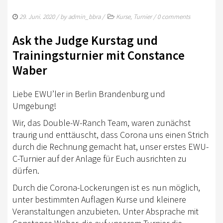
TURNIERSPORT
29. Juni. 2020
/ by
admin_bbra
/
Kurse
,
Turnier
/
0 comments
KADER
Ask the Judge Kurstag und
JUGENDKADER
Trainingsturnier mit Constance
ERWACHSENENKADER
Waber
JUNGPFERDEPROGRAMM
Liebe EWU’ler in Berlin Brandenburg und
BERLIN/BRANDENBURG TROPHY
Umgebung!
Wir, das Double-W-Ranch Team, waren zunächst
GERMAN OPEN
traurig und enttäuscht, dass Corona uns einen Strich
TURNIERFACHLEUTE
durch die Rechnung gemacht hat, unser erstes EWU-
C-Turnier auf der Anlage für Euch ausrichten zu
FREIZEIT
dürfen.
TRAINERVERZEICHNIS
Durch die Corona-Lockerungen ist es nun möglich,
unter bestimmten Auflagen Kurse und kleinere
LEHRVIDEOS
Veranstaltungen anzubieten. Unter Absprache mit