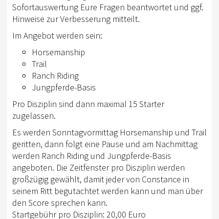
AUS- UND FORTBILDUNG
Sofortauswertung Eure Fragen beantwortet und ggf.
Hinweise zur Verbesserung mitteilt.
WESTERN-REITABZEICHEN
Im Angebot werden sein:
TRAINERAUSBILDUNG
Horsemanship
Trail
AUSBILDUNG TURNIERFACHLEUTE
Ranch Riding
EWU-SHOP
Jungpferde-Basis
Pro Disziplin sind dann maximal 15 Starter
LOGIN
zugelassen.
Es werden Sonntagvormittag Horsemanship und Trail
geritten, dann folgt eine Pause und am Nachmittag
werden Ranch Riding und Jungpferde-Basis
angeboten. Die Zeitfenster pro Disziplin werden
großzügig gewählt, damit jeder von Constance in
seinem Ritt begutachtet werden kann und man über
den Score sprechen kann.
Startgebühr pro Disziplin: 20,00 Euro