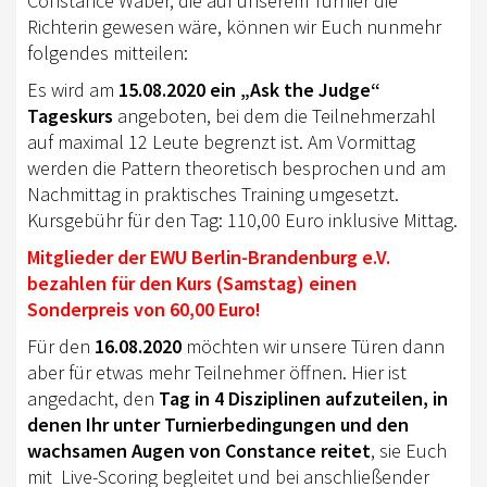
Constance Waber, die auf unserem Turnier die
EWU BERLIN-BRANDENBURG
Richterin gewesen wäre, können wir Euch nunmehr
VORSTAND B/BB
folgendes mitteilen:
Es wird am
15.08.2020 ein „Ask the Judge“
JUGEND
Tageskurs
angeboten, bei dem die Teilnehmerzahl
KIDS CLUB
auf maximal 12 Leute begrenzt ist. Am Vormittag
werden die Pattern theoretisch besprochen und am
AUSSCHREIBUNGEN
Nachmittag in praktisches Training umgesetzt.
Kursgebühr für den Tag: 110,00 Euro inklusive Mittag.
MITGLIED WERDEN
Mitglieder der EWU Berlin-Brandenburg e.V.
KONTAKT
bezahlen für den Kurs (Samstag) einen
Sonderpreis von 60,00 Euro!
IMPRESSUM
Für den
16.08.2020
möchten wir unsere Türen dann
DATENSCHUTZ
aber für etwas mehr Teilnehmer öffnen. Hier ist
angedacht, den
Tag in 4 Disziplinen aufzuteilen, in
SATZUNG/RECHTSORDNUNG
denen Ihr unter Turnierbedingungen und den
wachsamen Augen von Constance reitet
, sie Euch
SPONSOR WERDEN
mit Live-Scoring begleitet und bei anschließender