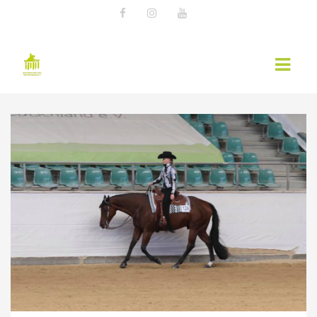
AKTUELLES
EWU NEWS
TERMINE
KURSÜBERSICHT 2026 – EWU BERLIN-
BRANDENBURG
WESTERNREITER ONLINE
WESTERNREITEN