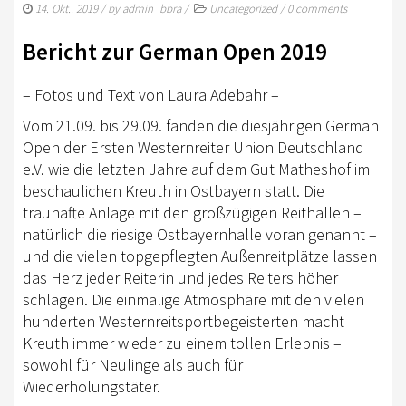
TURNIERSPORT
14. Okt.. 2019
/ by
admin_bbra
/
Uncategorized
/
0 comments
KADER
Bericht zur German Open 2019
JUGENDKADER
– Fotos und Text von Laura Adebahr –
ERWACHSENENKADER
Vom 21.09. bis 29.09. fanden die diesjährigen German
Open der Ersten Westernreiter Union Deutschland
JUNGPFERDEPROGRAMM
e.V. wie die letzten Jahre auf dem Gut Matheshof im
BERLIN/BRANDENBURG TROPHY
beschaulichen Kreuth in Ostbayern statt. Die
trauhafte Anlage mit den großzügigen Reithallen –
GERMAN OPEN
natürlich die riesige Ostbayernhalle voran genannt –
und die vielen topgepflegten Außenreitplätze lassen
TURNIERFACHLEUTE
das Herz jeder Reiterin und jedes Reiters höher
FREIZEIT
schlagen. Die einmalige Atmosphäre mit den vielen
hunderten Westernreitsportbegeisterten macht
TRAINERVERZEICHNIS
Kreuth immer wieder zu einem tollen Erlebnis –
sowohl für Neulinge als auch für
LEHRVIDEOS
Wiederholungstäter.