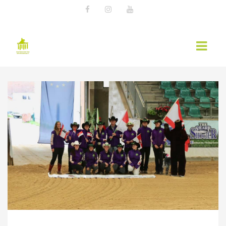
AKTUELLES
EWU NEWS
TERMINE
KURSÜBERSICHT 2026 – EWU BERLIN-
BRANDENBURG
WESTERNREITER ONLINE
WESTERNREITEN