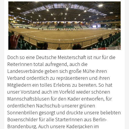
EWU BERLIN-BRANDENBURG
VORSTAND B/BB
JUGEND
KIDS CLUB
AUSSCHREIBUNGEN
Doch so eine Deutsche Meisterschaft ist nur für die
MITGLIED WERDEN
ReiterInnen total aufregend, auch die
Landesverbände geben sich große Mühe ihren
KONTAKT
Verband ordentlich zu repräsentieren und ihren
IMPRESSUM
Mitgliedern ein tolles Erlebnis zu bereiten. So hat
unser Vorstand auch im Vorfeld wieder schönen
DATENSCHUTZ
Mannschaftsblusen für den Kader entworfen, für
ordentlichen Nachschub unserer grünen
SATZUNG/RECHTSORDNUNG
Sonnenbrillen gesorgt und druckte unsere beliebten
Boxenschilder für alle StarterInnen aus Berlin-
SPONSOR WERDEN
Brandenburg. Auch unsere Kaderjacken im