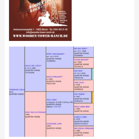
AUS- UND FORTBILDUNG
WESTERN-REITABZEICHEN
TRAINERAUSBILDUNG
AUSBILDUNG TURNIERFACHLEUTE
EWU-SHOP
LOGIN