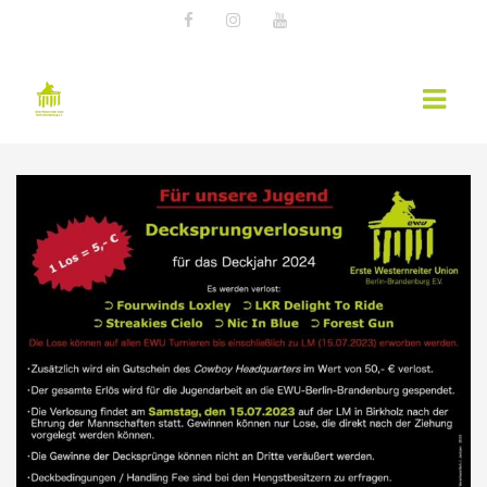
AKTUELLES
EWU NEWS
TERMINE
KURSÜBERSICHT 2026 – EWU BERLIN-
BRANDENBURG
WESTERNREITER ONLINE
WESTERNREITEN