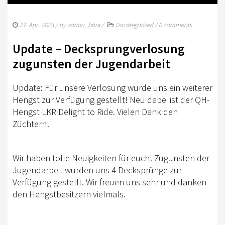
TURNIERSPORT
KADER
27. Apr.. 2023
/ by
admin_bbra
/
Uncategorized
/
0 comments
JUGENDKADER
Update – Decksprungverlosung
zugunsten der Jugendarbeit
ERWACHSENENKADER
JUNGPFERDEPROGRAMM
Update: Für unsere Verlosung wurde uns ein weiterer
Hengst zur Verfügung gestellt! Neu dabei ist der QH-
BERLIN/BRANDENBURG TROPHY
Hengst LKR Delight to Ride. Vielen Dank den
Züchtern!
GERMAN OPEN
TURNIERFACHLEUTE
Wir haben tolle Neuigkeiten für euch! Zugunsten der
FREIZEIT
Jugendarbeit wurden uns 4 Decksprünge zur
Verfügung gestellt. Wir freuen uns sehr und danken
TRAINERVERZEICHNIS
den Hengstbesitzern vielmals.
LEHRVIDEOS