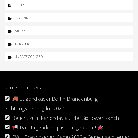
FREIZEIT
JUGEND
KURSE
TURNIER
UNCATEGORIZED
NEUESTE BEITRÄGE
Jugendkader Berlin-Brandenburg –
Sichtungstraining für 2027
Bericht zum Ranchday auf der Six Tower Ranch
Das Jugendcamp ist ausgebucht!
EWU Erwachsenen Camp 2026 – Gemeinsam lernen,