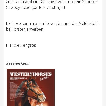
EWU BERLIN-BRANDENBURG
Zusätzlich wird ein Gutschein von unserem Sponsor
Cowboy Headquarters versteigert.
VORSTAND B/BB
JUGEND
Die Lose kann man unter anderem in der Meldestelle
bei Torsten erwerben.
KIDS CLUB
AUSSCHREIBUNGEN
Hier die Hengste:
MITGLIED WERDEN
KONTAKT
Streakies Cielo
IMPRESSUM
DATENSCHUTZ
SATZUNG/RECHTSORDNUNG
SPONSOR WERDEN