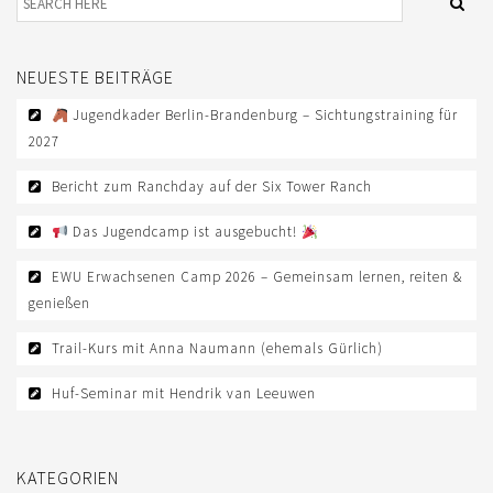
EWU BERLIN-BRANDENBURG
VORSTAND B/BB
NEUESTE BEITRÄGE
JUGEND
Jugendkader Berlin-Brandenburg – Sichtungstraining für
KIDS CLUB
2027
AUSSCHREIBUNGEN
Bericht zum Ranchday auf der Six Tower Ranch
MITGLIED WERDEN
Das Jugendcamp ist ausgebucht!
KONTAKT
EWU Erwachsenen Camp 2026 – Gemeinsam lernen, reiten &
genießen
IMPRESSUM
Trail-Kurs mit Anna Naumann (ehemals Gürlich)
DATENSCHUTZ
Huf-Seminar mit Hendrik van Leeuwen
SATZUNG/RECHTSORDNUNG
SPONSOR WERDEN
KATEGORIEN