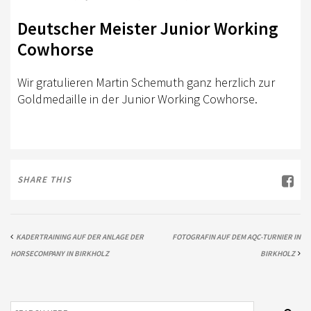
TURNIERSPORT
Deutscher Meister Junior Working
KADER
Cowhorse
JUGENDKADER
Wir gratulieren Martin Schemuth ganz herzlich zur
ERWACHSENENKADER
Goldmedaille in der Junior Working Cowhorse.
JUNGPFERDEPROGRAMM
BERLIN/BRANDENBURG TROPHY
GERMAN OPEN
SHARE THIS
TURNIERFACHLEUTE
FREIZEIT
KADERTRAINING AUF DER ANLAGE DER
FOTOGRAFIN AUF DEM AQC-TURNIER IN
HORSECOMPANY IN BIRKHOLZ
BIRKHOLZ
TRAINERVERZEICHNIS
LEHRVIDEOS