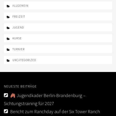
AUS- UND FORTBILDUNG
ALLGEMEIN
WESTERN-REITABZEICHEN
FREIZEIT
TRAINERAUSBILDUNG
JUGEND
AUSBILDUNG TURNIERFACHLEUTE
KURSE
EWU-SHOP
TURNIER
LOGIN
UNCATEGORIZED
NEUESTE BEITRÄGE
Jugendkader Berlin-Brandenburg –
Sichtungstraining für 2027
Bericht zum Ranchday auf der Six Tower Ranch