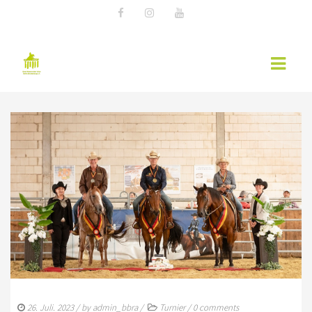
AKTUELLES
EWU NEWS
TERMINE
KURSÜBERSICHT 2026 – EWU BERLIN-
BRANDENBURG
WESTERNREITER ONLINE
WESTERNREITEN
26. Juli. 2023
/ by
admin_bbra
/
Turnier
/
0 comments