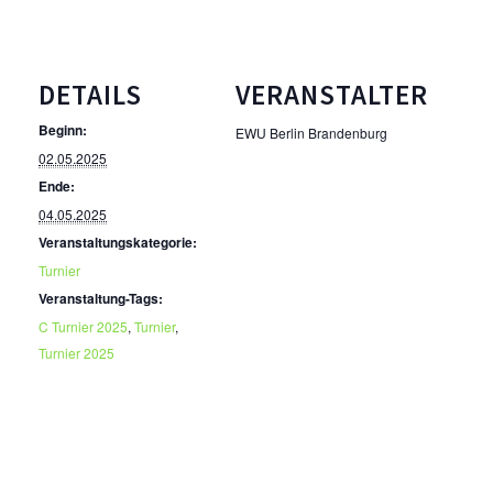
AUS- UND FORTBILDUNG
WESTERN-REITABZEICHEN
DETAILS
VERANSTALTER
TRAINERAUSBILDUNG
Beginn:
EWU Berlin Brandenburg
AUSBILDUNG TURNIERFACHLEUTE
02.05.2025
Ende:
EWU-SHOP
04.05.2025
LOGIN
Veranstaltungskategorie:
Turnier
Veranstaltung-Tags:
C Turnier 2025
,
Turnier
,
Turnier 2025