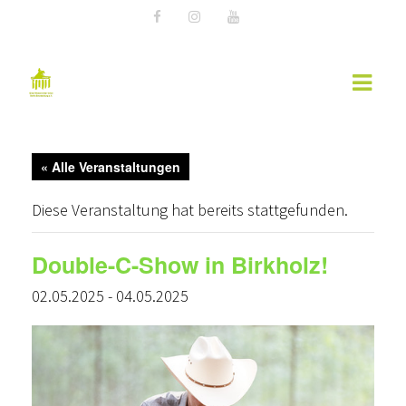
AKTUELLES
« Alle Veranstaltungen
EWU NEWS
Diese Veranstaltung hat bereits stattgefunden.
TERMINE
Double-C-Show in Birkholz!
KURSÜBERSICHT 2026 – EWU BERLIN-
02.05.2025
BRANDENBURG
-
04.05.2025
WESTERNREITER ONLINE
WESTERNREITEN