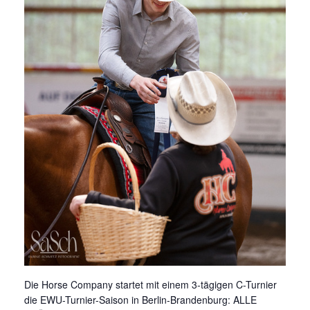
TURNIERSPORT
KADER
JUGENDKADER
ERWACHSENENKADER
JUNGPFERDEPROGRAMM
BERLIN/BRANDENBURG TROPHY
GERMAN OPEN
TURNIERFACHLEUTE
FREIZEIT
TRAINERVERZEICHNIS
LEHRVIDEOS
Die Horse Company startet mit einem 3-tägigen C-Turnier
die EWU-Turnier-Saison in Berlin-Brandenburg: ALLE