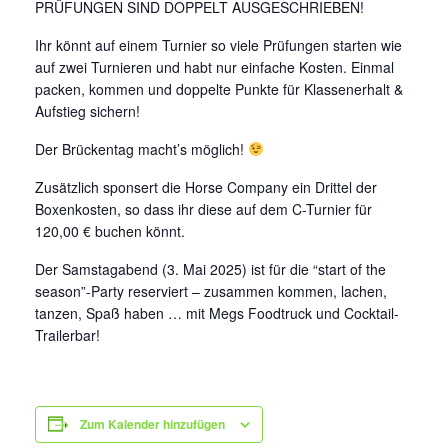
EWU BERLIN-BRANDENBURG
PRÜFUNGEN SIND DOPPELT AUSGESCHRIEBEN!
VORSTAND B/BB
Ihr könnt auf einem Turnier so viele Prüfungen starten wie
auf zwei Turnieren und habt nur einfache Kosten. Einmal
JUGEND
packen, kommen und doppelte Punkte für Klassenerhalt &
Aufstieg sichern!
KIDS CLUB
Der Brückentag macht’s möglich!
AUSSCHREIBUNGEN
Zusätzlich sponsert die Horse Company ein Drittel der
MITGLIED WERDEN
Boxenkosten, so dass ihr diese auf dem C-Turnier für
120,00 € buchen könnt.
KONTAKT
Der Samstagabend
(
3. Mai 2025
) ist für die “start of the
IMPRESSUM
season”-Party reserviert – zusammen kommen, lachen,
tanzen, Spaß haben … mit Megs Foodtruck und Cocktail-
DATENSCHUTZ
Trailerbar!
SATZUNG/RECHTSORDNUNG
SPONSOR WERDEN
Zum Kalender hinzufügen