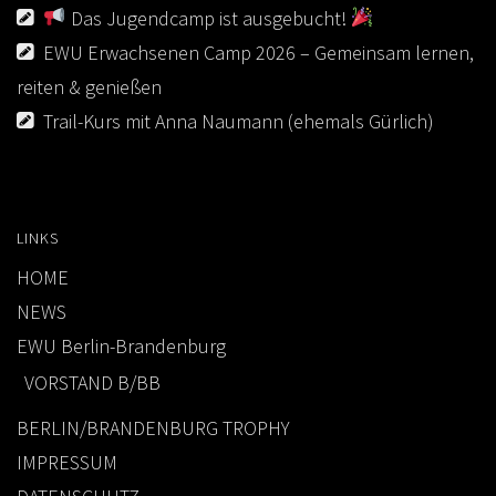
n
AUS- UND FORTBILDUNG
Das Jugendcamp ist ausgebucht!
,
EWU Erwachsenen Camp 2026 – Gemeinsam lernen,
WESTERN-REITABZEICHEN
N
reiten & genießen
TRAINERAUSBILDUNG
a
Trail-Kurs mit Anna Naumann (ehemals Gürlich)
v
AUSBILDUNG TURNIERFACHLEUTE
i
EWU-SHOP
g
a
LOGIN
LINKS
t
HOME
i
NEWS
o
EWU Berlin-Brandenburg
n
VORSTAND B/BB
BERLIN/BRANDENBURG TROPHY
IMPRESSUM