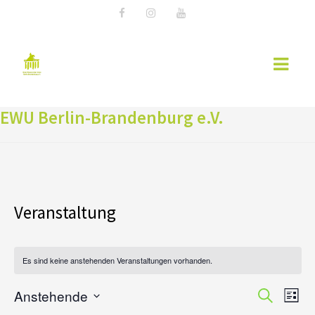
EWU Berlin-Brandenburg e.V.
AKTUELLES
EWU NEWS
TERMINE
Veranstaltung
KURSÜBERSICHT 2026 – EWU BERLIN-
BRANDENBURG
WESTERNREITER ONLINE
Es sind keine anstehenden Veranstaltungen vorhanden.
WESTERNREITEN
V
V
Anstehende
S
L
e
u
D
i