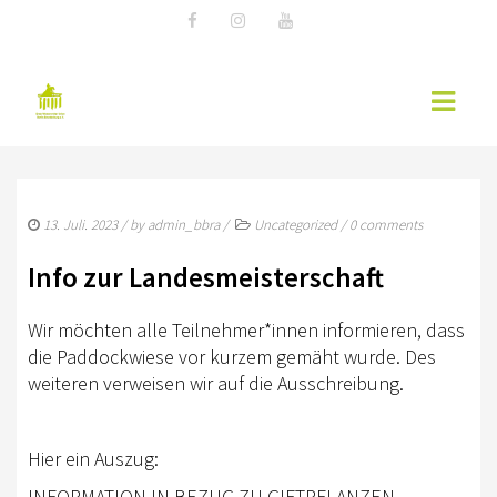
AKTUELLES
13. Juli. 2023
/ by
admin_bbra
/
Uncategorized
/
0 comments
EWU NEWS
Info zur Landesmeisterschaft
TERMINE
Wir möchten alle Teilnehmer*innen informieren, dass
KURSÜBERSICHT 2026 – EWU BERLIN-
die Paddockwiese vor kurzem gemäht wurde. Des
BRANDENBURG
weiteren verweisen wir auf die Ausschreibung.
WESTERNREITER ONLINE
WESTERNREITEN
Hier ein Auszug:
INFORMATION IN BEZUG ZU GIFTPFLANZEN