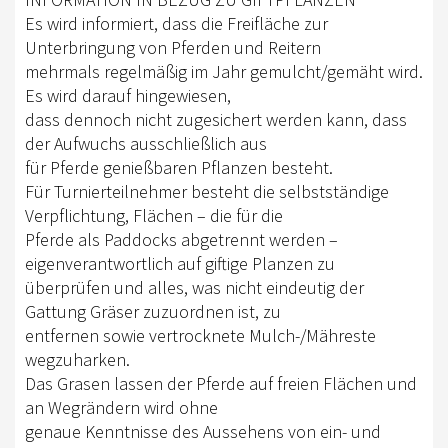
TURNIERSPORT
Es wird informiert, dass die Freifläche zur
KADER
Unterbringung von Pferden und Reitern
mehrmals regelmäßig im Jahr gemulcht/gemäht wird.
JUGENDKADER
Es wird darauf hingewiesen,
dass dennoch nicht zugesichert werden kann, dass
ERWACHSENENKADER
der Aufwuchs ausschließlich aus
JUNGPFERDEPROGRAMM
für Pferde genießbaren Pflanzen besteht.
Für Turnierteilnehmer besteht die selbstständige
BERLIN/BRANDENBURG TROPHY
Verpflichtung, Flächen – die für die
Pferde als Paddocks abgetrennt werden –
GERMAN OPEN
eigenverantwortlich auf giftige Planzen zu
überprüfen und alles, was nicht eindeutig der
TURNIERFACHLEUTE
Gattung Gräser zuzuordnen ist, zu
FREIZEIT
entfernen sowie vertrocknete Mulch-/Mähreste
wegzuharken.
TRAINERVERZEICHNIS
Das Grasen lassen der Pferde auf freien Flächen und
an Wegrändern wird ohne
LEHRVIDEOS
genaue Kenntnisse des Aussehens von ein- und