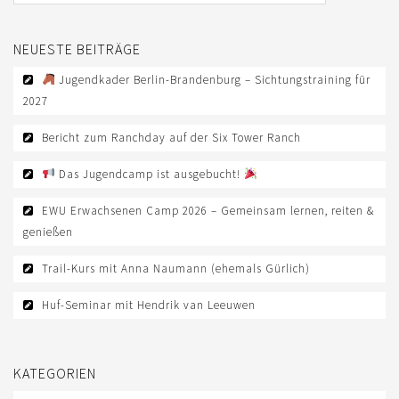
AUS- UND FORTBILDUNG
WESTERN-REITABZEICHEN
NEUESTE BEITRÄGE
TRAINERAUSBILDUNG
Jugendkader Berlin-Brandenburg – Sichtungstraining für
2027
AUSBILDUNG TURNIERFACHLEUTE
Bericht zum Ranchday auf der Six Tower Ranch
EWU-SHOP
Das Jugendcamp ist ausgebucht!
LOGIN
EWU Erwachsenen Camp 2026 – Gemeinsam lernen, reiten &
genießen
Trail-Kurs mit Anna Naumann (ehemals Gürlich)
Huf-Seminar mit Hendrik van Leeuwen
KATEGORIEN