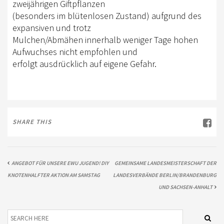
EWU BERLIN-BRANDENBURG
zweijährigen Giftpflanzen
(besonders im blütenlosen Zustand) aufgrund des
VORSTAND B/BB
expansiven und trotz
Mulchen/Abmähen innerhalb weniger Tage hohen
JUGEND
Aufwuchses nicht empfohlen und
erfolgt ausdrücklich auf eigene Gefahr.
KIDS CLUB
AUSSCHREIBUNGEN
MITGLIED WERDEN
SHARE THIS
KONTAKT
IMPRESSUM
ANGEBOT FÜR UNSERE EWU JUGEND! DIY
GEMEINSAME LANDESMEISTERSCHAFT DER
DATENSCHUTZ
KNOTENHALFTER AKTION AM SAMSTAG
LANDESVERBÄNDE BERLIN/BRANDENBURG
SATZUNG/RECHTSORDNUNG
UND SACHSEN-ANHALT
SPONSOR WERDEN