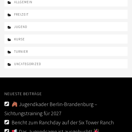
ALLGEMEIN
FREIZEIT
JUGEND
KURSE
TURNIER
UNCATEGORIZED
NEUESTE BEITRÄGE
Jugendkader Berlin-Brandenburg –
Sichtungstraining für 2027
Bericht zum Ranchday auf der Six Tower Ranch
Das Jugendcamp ist ausgebucht!