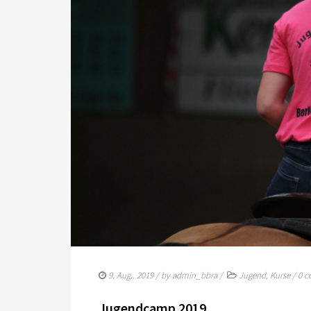
9. Aug.. 2019
/ by
admin_bbra
/
Jugend
,
Kurse
/
0 
Jugendcamp 2019