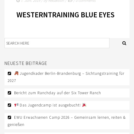
TURNIERSPORT
7. Juni. 2019
/ by
Redaktion
/
/
0 comments
KADER
WESTERNTRAINING BLUE EYES
JUGENDKADER
ERWACHSENENKADER
JUNGPFERDEPROGRAMM
BERLIN/BRANDENBURG TROPHY
NEUESTE BEITRÄGE
GERMAN OPEN
Jugendkader Berlin-Brandenburg – Sichtungstraining für
2027
TURNIERFACHLEUTE
Bericht zum Ranchday auf der Six Tower Ranch
FREIZEIT
Das Jugendcamp ist ausgebucht!
TRAINERVERZEICHNIS
EWU Erwachsenen Camp 2026 – Gemeinsam lernen, reiten &
LEHRVIDEOS
genießen