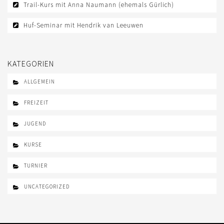
EWU BERLIN-BRANDENBURG
Trail-Kurs mit Anna Naumann (ehemals Gürlich)
VORSTAND B/BB
Huf-Seminar mit Hendrik van Leeuwen
JUGEND
KIDS CLUB
KATEGORIEN
ALLGEMEIN
AUSSCHREIBUNGEN
MITGLIED WERDEN
FREIZEIT
KONTAKT
JUGEND
IMPRESSUM
KURSE
DATENSCHUTZ
TURNIER
SATZUNG/RECHTSORDNUNG
UNCATEGORIZED
SPONSOR WERDEN