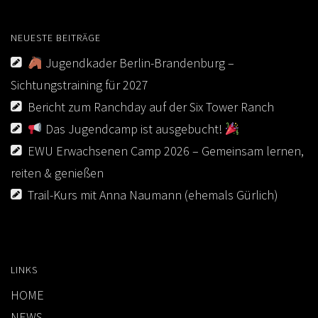
AUS- UND FORTBILDUNG
WESTERN-REITABZEICHEN
NEUESTE BEITRÄGE
Jugendkader Berlin-Brandenburg –
TRAINERAUSBILDUNG
Sichtungstraining für 2027
AUSBILDUNG TURNIERFACHLEUTE
Bericht zum Ranchday auf der Six Tower Ranch
EWU-SHOP
Das Jugendcamp ist ausgebucht!
LOGIN
EWU Erwachsenen Camp 2026 – Gemeinsam lernen,
reiten & genießen
Trail-Kurs mit Anna Naumann (ehemals Gürlich)
LINKS
HOME
NEWS