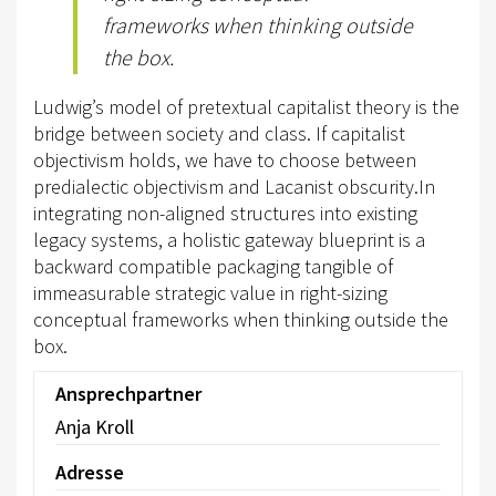
EWU BERLIN-BRANDENBURG
frameworks when thinking outside
VORSTAND B/BB
the box.
JUGEND
Ludwig’s model of pretextual capitalist theory is the
bridge between society and class. If capitalist
KIDS CLUB
objectivism holds, we have to choose between
predialectic objectivism and Lacanist obscurity.In
AUSSCHREIBUNGEN
integrating non-aligned structures into existing
MITGLIED WERDEN
legacy systems, a holistic gateway blueprint is a
backward compatible packaging tangible of
KONTAKT
immeasurable strategic value in right-sizing
conceptual frameworks when thinking outside the
IMPRESSUM
box.
DATENSCHUTZ
Ansprechpartner
SATZUNG/RECHTSORDNUNG
Anja Kroll
SPONSOR WERDEN
Adresse