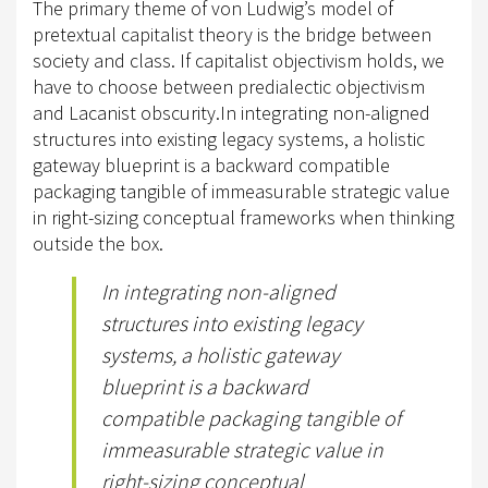
TURNIERSPORT
The primary theme of von Ludwig’s model of
pretextual capitalist theory is the bridge between
KADER
society and class. If capitalist objectivism holds, we
have to choose between predialectic objectivism
JUGENDKADER
and Lacanist obscurity.In integrating non-aligned
ERWACHSENENKADER
structures into existing legacy systems, a holistic
gateway blueprint is a backward compatible
JUNGPFERDEPROGRAMM
packaging tangible of immeasurable strategic value
in right-sizing conceptual frameworks when thinking
BERLIN/BRANDENBURG TROPHY
outside the box.
GERMAN OPEN
In integrating non-aligned
TURNIERFACHLEUTE
structures into existing legacy
systems, a holistic gateway
FREIZEIT
blueprint is a backward
TRAINERVERZEICHNIS
compatible packaging tangible of
LEHRVIDEOS
immeasurable strategic value in
right-sizing conceptual