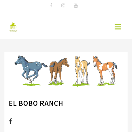
AKTUELLES
EWU NEWS
TERMINE
KURSÜBERSICHT 2026 – EWU BERLIN-
BRANDENBURG
EL BOBO RANCH
WESTERNREITER ONLINE
WESTERNREITEN