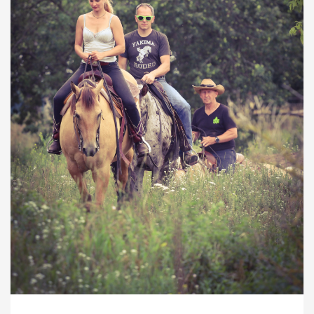
TURNIERSPORT
KADER
JUGENDKADER
ERWACHSENENKADER
JUNGPFERDEPROGRAMM
BERLIN/BRANDENBURG TROPHY
GERMAN OPEN
TURNIERFACHLEUTE
FREIZEIT
TRAINERVERZEICHNIS
LEHRVIDEOS