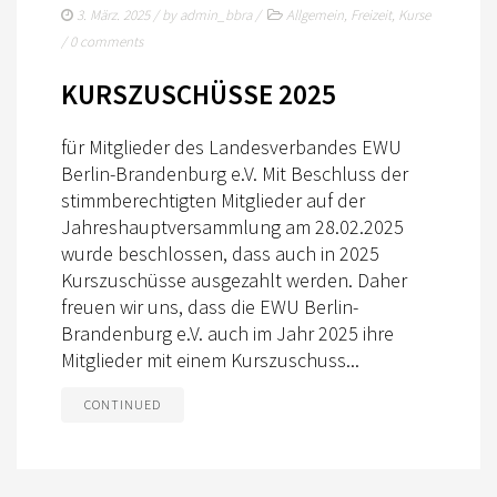
EWU BERLIN-BRANDENBURG
3. März. 2025
/ by
admin_bbra
/
Allgemein
,
Freizeit
,
Kurse
/
0 comments
VORSTAND B/BB
KURSZUSCHÜSSE 2025
JUGEND
KIDS CLUB
für Mitglieder des Landesverbandes EWU
Berlin-Brandenburg e.V. Mit Beschluss der
AUSSCHREIBUNGEN
stimmberechtigten Mitglieder auf der
Jahreshauptversammlung am 28.02.2025
MITGLIED WERDEN
wurde beschlossen, dass auch in 2025
KONTAKT
Kurszuschüsse ausgezahlt werden. Daher
freuen wir uns, dass die EWU Berlin-
IMPRESSUM
Brandenburg e.V. auch im Jahr 2025 ihre
Mitglieder mit einem Kurszuschuss...
DATENSCHUTZ
CONTINUED
SATZUNG/RECHTSORDNUNG
SPONSOR WERDEN