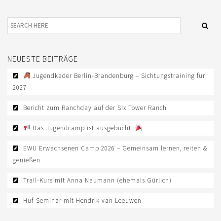
AUS- UND FORTBILDUNG
WESTERN-REITABZEICHEN
TRAINERAUSBILDUNG
NEUESTE BEITRÄGE
AUSBILDUNG TURNIERFACHLEUTE
Jugendkader Berlin-Brandenburg – Sichtungstraining für
EWU-SHOP
2027
LOGIN
Bericht zum Ranchday auf der Six Tower Ranch
Das Jugendcamp ist ausgebucht!
EWU Erwachsenen Camp 2026 – Gemeinsam lernen, reiten &
genießen
Trail-Kurs mit Anna Naumann (ehemals Gürlich)
Huf-Seminar mit Hendrik van Leeuwen