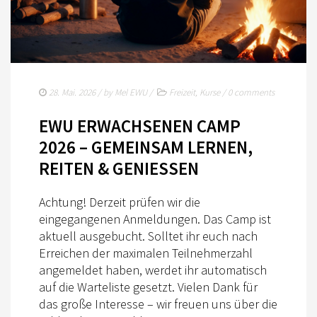
TURNIERSPORT
KADER
JUGENDKADER
ERWACHSENENKADER
28. Mai. 2026
/ by
Mel EWU
/
Freizeit
,
Kurse
/
0 comments
JUNGPFERDEPROGRAMM
EWU ERWACHSENEN CAMP
2026 – GEMEINSAM LERNEN,
BERLIN/BRANDENBURG TROPHY
REITEN & GENIESSEN
GERMAN OPEN
Achtung! Derzeit prüfen wir die
TURNIERFACHLEUTE
eingegangenen Anmeldungen. Das Camp ist
FREIZEIT
aktuell ausgebucht. Solltet ihr euch nach
Erreichen der maximalen Teilnehmerzahl
TRAINERVERZEICHNIS
angemeldet haben, werdet ihr automatisch
auf die Warteliste gesetzt. Vielen Dank für
LEHRVIDEOS
das große Interesse – wir freuen uns über die