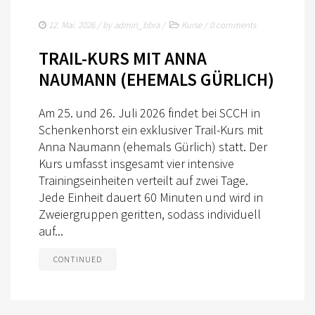
AUS- UND FORTBILDUNG
12. Mai. 2026
/ by
admin_bbra
/
Kurse
/
0 comments
WESTERN-REITABZEICHEN
TRAIL-KURS MIT ANNA
TRAINERAUSBILDUNG
NAUMANN (EHEMALS GÜRLICH)
AUSBILDUNG TURNIERFACHLEUTE
Am 25. und 26. Juli 2026 findet bei SCCH in
EWU-SHOP
Schenkenhorst ein exklusiver Trail-Kurs mit
Anna Naumann (ehemals Gürlich) statt. Der
LOGIN
Kurs umfasst insgesamt vier intensive
Trainingseinheiten verteilt auf zwei Tage.
Jede Einheit dauert 60 Minuten und wird in
Zweiergruppen geritten, sodass individuell
auf...
CONTINUED