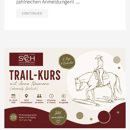
EWU BERLIN-BRANDENBURG
zahlreichen Anmeldungen! ...
VORSTAND B/BB
CONTINUED
JUGEND
KIDS CLUB
AUSSCHREIBUNGEN
MITGLIED WERDEN
KONTAKT
IMPRESSUM
DATENSCHUTZ
SATZUNG/RECHTSORDNUNG
SPONSOR WERDEN