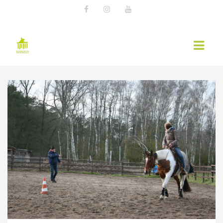
AKTUELLES
EWU NEWS
TERMINE
KURSÜBERSICHT 2026 – EWU BERLIN-
BRANDENBURG
WESTERNREITER ONLINE
WESTERNREITEN