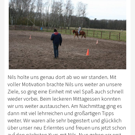
EWU BERLIN-BRANDENBURG
VORSTAND B/BB
JUGEND
KIDS CLUB
AUSSCHREIBUNGEN
MITGLIED WERDEN
KONTAKT
Nils holte uns genau dort ab wo wir standen. Mit
voller Motivation brachte Nils uns weiter an unsere
IMPRESSUM
Ziele, so ging eine Einheit mit
viel Spaß
auch schnell
wieder vorbei. Beim leckeren Mittagessen konnten
DATENSCHUTZ
wir uns weiter austauschen. Am Nachmittag ging es
SATZUNG/RECHTSORDNUNG
dann mit viel lehrreichen und großartigen Tipps
weiter. Wir waren alle sehr begeistert und glücklich
SPONSOR WERDEN
über unser neu Erlerntes und freuen uns jetzt schon
auf den nächsten Kurs mit Nils. Nun gehen wir erst