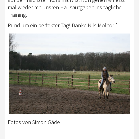
AUS- UND FORTBILDUNG
mal wieder mit unsren Hausaufgaben ins tägliche
Training.
WESTERN-REITABZEICHEN
Rund um ein perfekter Tag! Danke Nils Molitor!”
TRAINERAUSBILDUNG
AUSBILDUNG TURNIERFACHLEUTE
EWU-SHOP
LOGIN
Fotos von Simon Gäde