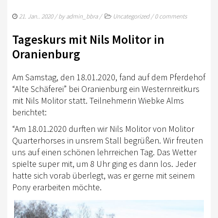
TURNIERSPORT
21. Jan.. 2020
/ by
admin_bbra
/
Uncategorized
/
0 comments
KADER
Tageskurs mit Nils Molitor in
JUGENDKADER
Oranienburg
ERWACHSENENKADER
Am Samstag, den 18.01.2020, fand auf dem Pferdehof
JUNGPFERDEPROGRAMM
“Alte Schäferei” bei Oranienburg ein Westernreitkurs
mit Nils Molitor statt. Teilnehmerin Wiebke Alms
BERLIN/BRANDENBURG TROPHY
berichtet:
GERMAN OPEN
“Am 18.01.2020 durften wir Nils Molitor von Molitor
Quarterhorses in unsrem Stall begrüßen. Wir freuten
TURNIERFACHLEUTE
uns auf einen schönen lehrreichen Tag. Das Wetter
FREIZEIT
spielte super mit, um 8 Uhr ging es dann los. Jeder
hatte sich vorab überlegt, was er gerne mit seinem
TRAINERVERZEICHNIS
Pony erarbeiten möchte.
LEHRVIDEOS