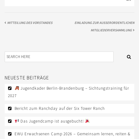
AUS- UND FORTBILDUNG
WESTERN-REITABZEICHEN
MITTEILUNG DES VORSTANDES
EINLADUNG ZUR AUSSERORDENTLICHEN M
TRAINERAUSBILDUNG
ITGLIEDERVERSAMMLUNG
AUSBILDUNG TURNIERFACHLEUTE
EWU-SHOP
LOGIN
NEUESTE BEITRÄGE
Jugendkader Berlin-Brandenburg – Sichtungstraining für
2027
Bericht zum Ranchday auf der Six Tower Ranch
Das Jugendcamp ist ausgebucht!
EWU Erwachsenen Camp 2026 – Gemeinsam lernen, reiten &