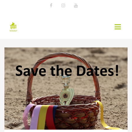
AKTUELLES
EWU NEWS
TERMINE
KURSÜBERSICHT 2026 – EWU BERLIN-
BRANDENBURG
WESTERNREITER ONLINE
WESTERNREITEN