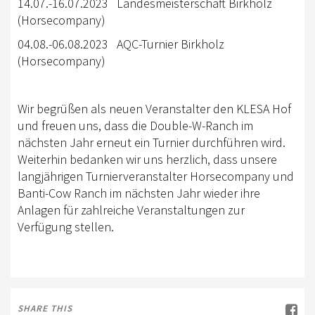
14.07.-16.07.2023 Landesmeisterschaft Birkholz
EWU BERLIN-BRANDENBURG
(Horsecompany)
VORSTAND B/BB
04.08.-06.08.2023 AQC-Turnier Birkholz
(Horsecompany)
JUGEND
KIDS CLUB
Wir begrüßen als neuen Veranstalter den KLESA Hof
AUSSCHREIBUNGEN
und freuen uns, dass die Double-W-Ranch im
nächsten Jahr erneut ein Turnier durchführen wird.
MITGLIED WERDEN
Weiterhin bedanken wir uns herzlich, dass unsere
langjährigen Turnierveranstalter Horsecompany und
KONTAKT
Banti-Cow Ranch im nächsten Jahr wieder ihre
IMPRESSUM
Anlagen für zahlreiche Veranstaltungen zur
Verfügung stellen.
DATENSCHUTZ
SATZUNG/RECHTSORDNUNG
SPONSOR WERDEN
SHARE THIS