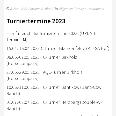
TURNIERSPORT
8. Nov.. 2022
/ by
admin_bbra
/
Allgemein
,
Turnier
/
0 comments
KADER
Turniertermine 2023
JUGENDKADER
ERWACHSENENKADER
Hier für euch die Turniertermine 2023: (UPDATE
Termin LM)
JUNGPFERDEPROGRAMM
15.04.-16.04.2023 C-Turnier Blankenfelde (KLESA Hof)
BERLIN/BRANDENBURG TROPHY
06.05.-07.05.2023 C-Turnier Birkholz
(Horsecompany)
GERMAN OPEN
27.05.-29.05.2023 AQC-Turnier Birkholz
TURNIERFACHLEUTE
(Horsecompany)
FREIZEIT
10.06.-11.06.2023 C-Turnier Bantikow (Banti-Cow
Ranch)
TRAINERVERZEICHNIS
01.07.-02.07.2023 C-Turnier Herzberg (Double-W-
LEHRVIDEOS
Ranch)