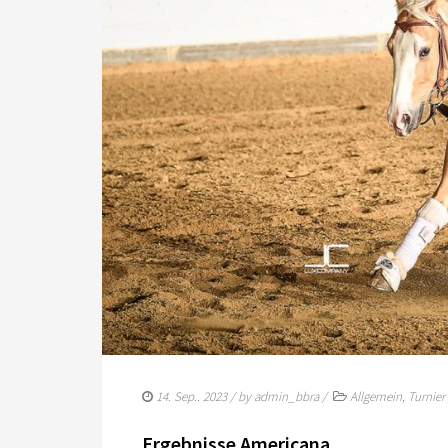
14. Sep.. 2023
/ by
admin_bbra
/
Allgemein
,
Turnier
Ergebnisse Americana