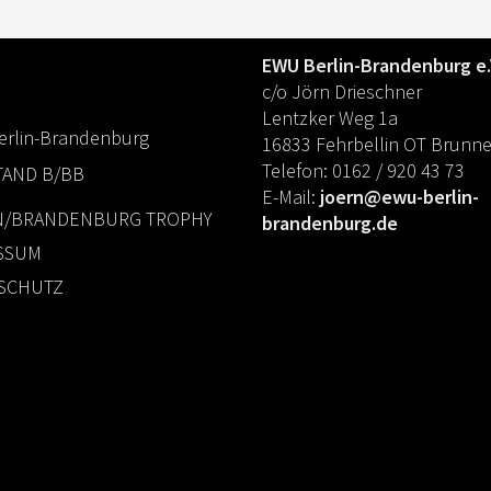
KONTAKT
EWU Berlin-Brandenburg e.
c/o Jörn Drieschner
Lentzker Weg 1a
rlin-Brandenburg
16833 Fehrbellin OT Brunn
Telefon: 0162 / 920 43 73
TAND B/BB
E-Mail:
joern@ewu-berlin-
N/BRANDENBURG TROPHY
brandenburg.de
SSUM
SCHUTZ