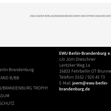
EWU KADER BERLIN/BRANDENBURG WIRD VON HYPNO COACHIN UNT
KONTAKT
EWU Berlin-Brandenburg e.
c/o Jörn Drieschner
Lentzker Weg 1a
rlin-Brandenburg
16833 Fehrbellin OT Brunn
Telefon: 0162 / 920 43 73
TAND B/BB
E-Mail:
joern@ewu-berlin-
N/BRANDENBURG TROPHY
brandenburg.de
SSUM
SCHUTZ