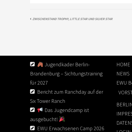
ZWISCHENSTAND TROPHY, LITTLE STAR UND SILVER STAR
NEUESTE BEITRÄGE
LINKS
Jugendkader Berlin-
HOME
Brandenburg – Sichtungstraining
NEWS
für 2027
EWU Be
Bericht zum Ranchday auf der
VORS
Six Tower Ranch
BERLI
Das Jugendcamp ist
IMPRE
ausgebucht!
DATEN
EWU Erwachsenen Camp 2026
LOGIN