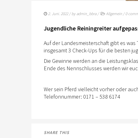
2. Juni. 2022
/ by
admin_bbra
/
Allgemein
/
0 comm
Jugendliche Reiningreiter aufgepas
Auf der Landesmeisterschaft gibt es was
insgesamt 3 Check-Ups für die besten ju
Die Gewinne werden an die Leistungsklas
Ende des Nennschlusses werden wir euch 
Wer sein Pferd vielleicht vorher oder auc
Telefonnummer: 0171 – 538 6174
SHARE THIS