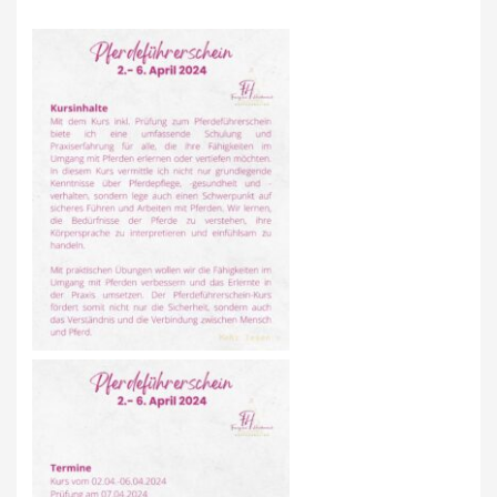
EWU BERLIN-BRANDENBURG
VORSTAND B/BB
JUGEND
KIDS CLUB
AUSSCHREIBUNGEN
MITGLIED WERDEN
KONTAKT
IMPRESSUM
DATENSCHUTZ
SATZUNG/RECHTSORDNUNG
SPONSOR WERDEN