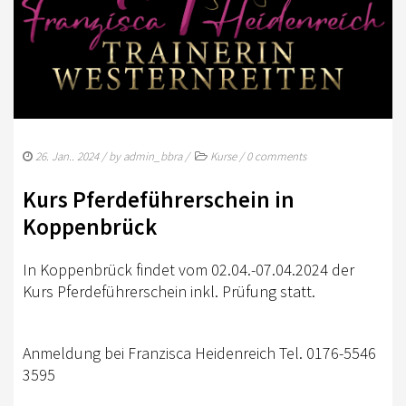
TURNIERSPORT
KADER
JUGENDKADER
ERWACHSENENKADER
JUNGPFERDEPROGRAMM
26. Jan.. 2024
/ by
admin_bbra
/
Kurse
/
0 comments
BERLIN/BRANDENBURG TROPHY
Kurs Pferdeführerschein in
Koppenbrück
GERMAN OPEN
TURNIERFACHLEUTE
In Koppenbrück findet vom 02.04.-07.04.2024 der
Kurs Pferdeführerschein inkl. Prüfung statt.
FREIZEIT
TRAINERVERZEICHNIS
Anmeldung bei Franzisca Heidenreich Tel. 0176-5546
LEHRVIDEOS
3595