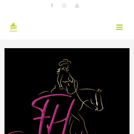
AKTUELLES
EWU NEWS
TERMINE
KURSÜBERSICHT 2026 – EWU BERLIN-
BRANDENBURG
WESTERNREITER ONLINE
WESTERNREITEN