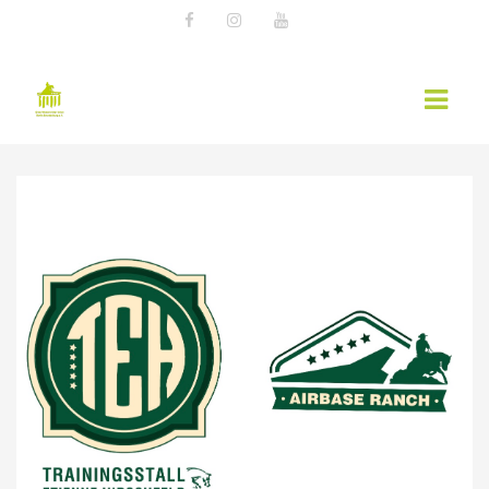
AKTUELLES
EWU NEWS
TERMINE
KURSÜBERSICHT 2026 – EWU BERLIN-
BRANDENBURG
WESTERNREITER ONLINE
WESTERNREITEN