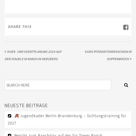
AUS- UND FORTBILDUNG
WESTERN-REITABZEICHEN
TRAINERAUSBILDUNG
SHARE THIS
AUSBILDUNG TURNIERFACHLEUTE
EWU-SHOP
KURS- UND EVENTPLANUNG 2024 AUF
KURS PFERDEFÜHRERSCHEIN IN
DER DOUBLE W RANCH IN HERZBERG
KOPPENBRÜCK
LOGIN
NEUESTE BEITRÄGE
Jugendkader Berlin-Brandenburg – Sichtungstraining für
2027
Bericht zum Ranchday auf der Six Tower Ranch