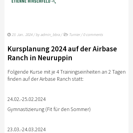
TURNIERSPORT
KADER
JUGENDKADER
23. Jan.. 2024
/ by
admin_bbra
/
Turnier
/
0 comments
ERWACHSENENKADER
Kursplanung 2024 auf der Airbase
JUNGPFERDEPROGRAMM
Ranch in Neuruppin
BERLIN/BRANDENBURG TROPHY
Folgende Kurse mit je 4 Trainingseinheiten an 2 Tagen
GERMAN OPEN
finden auf der Airbase Ranch statt:
TURNIERFACHLEUTE
FREIZEIT
24.02.-25.02.2024
Gymnastizierung (Fit für den Sommer)
TRAINERVERZEICHNIS
LEHRVIDEOS
23.03.-24.03.2024