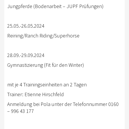
EWU BERLIN-BRANDENBURG
Jungpferde (Bodenarbeit – JUPF Prüfungen)
VORSTAND B/BB
JUGEND
25.05.-26.05.2024
Reining/Ranch Riding/Superhorse
KIDS CLUB
AUSSCHREIBUNGEN
28.09.-29.09.2024
MITGLIED WERDEN
Gymnastizierung (Fit für den Winter)
KONTAKT
IMPRESSUM
mit je 4 Trainingseinheiten an 2 Tagen
Trainer: Etienne Hirschfeld
DATENSCHUTZ
Anmeldung bei Pola unter der Telefonnummer 0160
SATZUNG/RECHTSORDNUNG
– 996 43 177
SPONSOR WERDEN