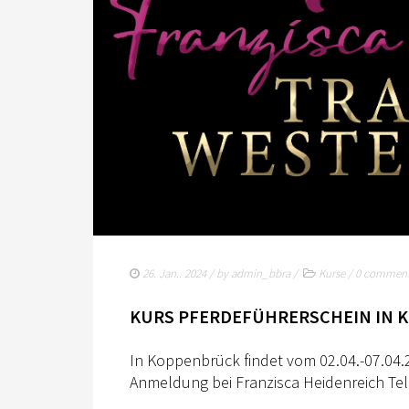
26. Jan.. 2024
/ by
admin_bbra
/
Kurse
/
0 commen
KURS PFERDEFÜHRERSCHEIN IN 
In Koppenbrück findet vom 02.04.-07.04.2
Anmeldung bei Franzisca Heidenreich Te