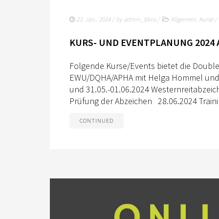
23. Jan.. 2024
/ by
admin_bbra
/
Allgemein
,
Kurse
/
KURS- UND EVENTPLANUNG 2024 
Folgende Kurse/Events bietet die Doubl
EWU/DQHA/APHA mit Helga Hommel und Ma
und 31.05.-01.06.2024 Westernreitabzei
Prüfung der Abzeichen 28.06.2024 Traini
CONTINUED