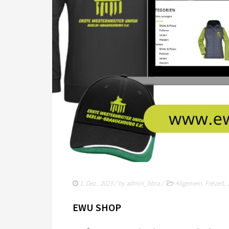
1. Dez.. 2023
/ by
admin_bbra
/
Allgemein
,
Freizeit
,
EWU SHOP