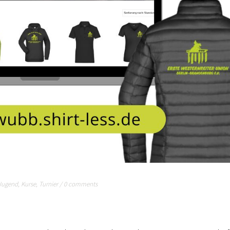
Jugend
,
Kurse
,
Turnier
/
0 comments