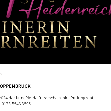
ts
KOPPENBRÜCK
024 der Kurs Pferdeführerschein inkl. Prüfung statt.
l. 0176-5546 3595