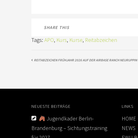
SHARE THIS
Tags:
APO
,
Kurs
,
Kurse
,
Reitabzeichen
REITABZEICHEN FRÜHJAHR 2026 AUF DER AIRBASE RANCH NEURUPPIN
NEUESTE BEITRÄGE
LINKS
Jugendkader Berlin-
HOME
Brandenburg – Sichtungstraining
NEWS
für 2027
EWU Be